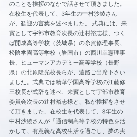
のことを挨拶のなかで話させて頂きました。
在校生を代表して、3年生の中村沙綾さん
が、歓迎の言葉を述べました。 式典には、来
賓として宇部市教育次長の辻村裕志様、つく
ば開成高等学校（茨城県）の糸賀修理事長、
松陰学園高等学校（岩国市）の西川幸憲理事
長、ヒューマンアカデミー高等学校（長野
県）の北原隆光校長らが、遠路ご出席下さい
ました。式典では精華学園高等学校の江藤修
三校長が式辞を述べ、来賓として宇部市教育
委員会次長の辻村裕志様と、私が挨拶をさせ
て頂きました。在校生を代表して、3年生の
中村沙綾さんが「通信制高等学校の特色を活
かして、有意義な高校生活を過ごし、夢の実