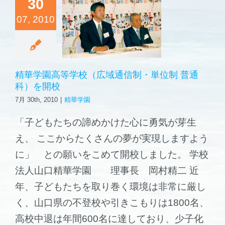
30
学園高等学
07, 2010
（広域通信
単位制 普通
）を開校
精華学園
精華学園高等学校（広域通信制・単位制 普通
科）を開校
7月 30th, 2010
|
精華学園
「子どもたちの諦めかけた心に勇気が芽生
え、 ここからたくさんの夢が実現しますよう
に」 との願いをこめて開校しました。 学校
法人山口精華学園 理事長 岡村精二 近
年、子どもたちを取り巻く環境は非常に厳し
く、山口県の不登校や引きこもりは1800名、
高校中退は年間600名に達しており、少子化