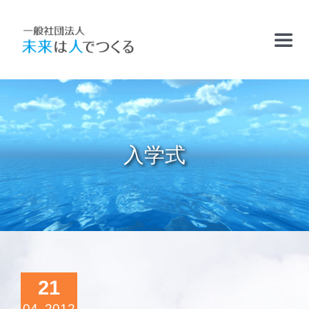
Skip
to
Toggl
content
Navig
TOP
お知らせ
入学式
フリースクールおかむら塾
ケアサポート
精華学園高等学校・厚南校
21
04, 2012