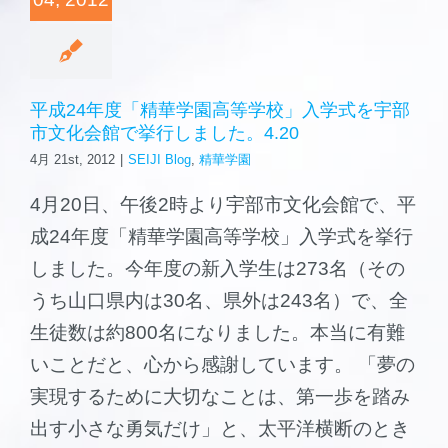
森と海の学校
ご挨拶
平成24年度「精華学園高等学校」入学式を宇部
市文化会館で挙行しました。4.20
施設案内
4月 21st, 2012
|
SEIJI Blog
,
精華学園
4月20日、午後2時より宇部市文化会館で、平
成24年度「精華学園高等学校」入学式を挙行
しました。今年度の新入学生は273名（その
うち山口県内は30名、県外は243名）で、全
生徒数は約800名になりました。本当に有難
いことだと、心から感謝しています。 「夢の
実現するために大切なことは、第一歩を踏み
出す小さな勇気だけ」と、太平洋横断のとき