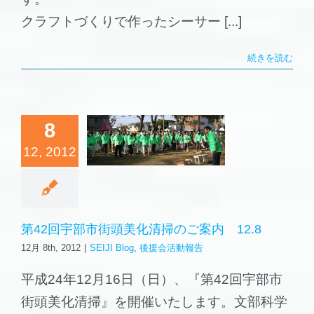
クラフトづくりで作ったシーサー [...]
続きを読む
2回宇部市街
8
化清掃のご
12, 2012
内 12.8
log
後援会活動報
告
第42回宇部市街頭美化清掃のご案内 12.8
12月 8th, 2012
|
SEIJI Blog
,
後援会活動報告
平成24年12月16日（日）、『第42回宇部市
街頭美化清掃』を開催いたします。文部科学