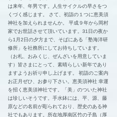
は来年、年男です。人生サイクルの早さをつ
くづく感じます。 さて、初詣の１つに恵美須
神社を加えられませんか。 平成９年から岡村
家でお世話させて頂いています。31日の夜か
ら1月2日の夕方まで、そばにある「塾海洋研
修所」を社務所にしてお待ちしています。
（お札、おみくじ、ぜんざいを用意していま
す）皆さまにとって、素晴らしい新年であり
ますようお祈り申し上げます。 初詣のご案内
お正月ぜひ、お参り下さい。恵美須神社 幸運
を招く恵美須神社です。「美」のついた神社
は珍しいそうです。手水鉢には、平、源、藤
原などの名前が彫られており、歴史のある神
社でもあります。所在地厚南区竹の子島（厚