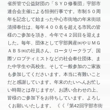
省所管で公益財団の「ＳＹＤ修養団」宇部市
連合会主催による恒例行事です。市制５０周
年を記念して始まった中心市街地の年末街頭
清掃奉仕は、毎年４００名を超える市民の皆
様のご参加を頂き、今年で４２回目を迎えま
した。毎年、団体として宇部興産㈱やＵＭＧ
ＡＢＳ㈱の社員さん、ロータリークラブ、国
際ソロプティミストなどの社会奉仕団体、ま
た中学生や高校生、そして一般参加のご家族
も参加してくださいます。本当に有難いこと
だと感謝しています。年末のたいへんお忙し
い時期とは存じますが、お誘い合わせの上、
皆様のご参加下をお待ちしています。よろし
くお願いいたします。 《《『第42回宇部市街