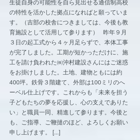
生徒自身の可能性を自ら見出せる通信制高校
の特性を活かした拠点になればと願っていま
す。（吉部の校舎につきましては、今後も教
育施設として活用して参ります） 昨年９月
３日の起工式から４ヶ月足らずで、本体工事
が完了しました。工期が短かっただけに、施
工を請け負われた㈱沖村建設さんにはご迷惑
をお掛けしました。土地、建物ともには約
400坪。鉄骨３階建て、外部は100ミリのへ
ーベル仕上げです。これからも「未来を担う
子どもたちの夢を応援し、心の支えでありた
い」と職員一同、精進して参ります。今後と
も、ご指導、ご鞭撻のほど、よろしくお願い
申し上げます。 [...]