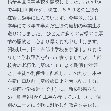
精華学園高等学校を開校しました。おかげ様
で4年目を向かえ、現在、８６９名の生徒が
在籍し勉学に励んでいます。今年３月には、
本学にて３年間学んだ生徒の最初の卒業生を
送り出しました。 ひとえに多くの皆様のご厚
情の賜物と、心より厚くお礼申し上げます。
開校以来、旧・吉部小学校を宇部市よりお借
りして学校運営を行って参りましたが、吉部
校舎の老朽化（築50年）による耐震化対策
と、生徒の利便性に配慮し、このたび、本校
を新山口駅前（新幹線口より南へ徒歩十分、
小郡南小学校近くです）に、新築移転を決
め、昨年9月から工事を行っていました。 個
別のニーズに柔軟に対応した教育を実践し、