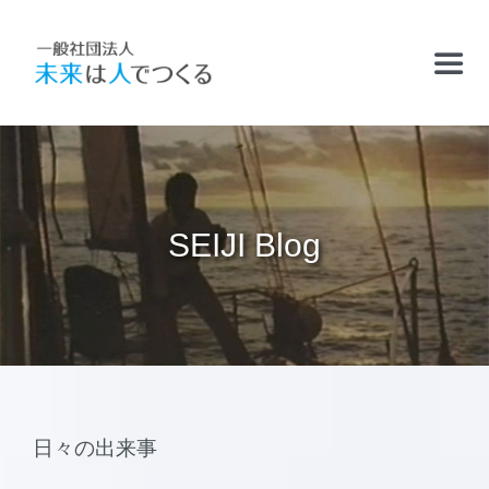
Skip
to
Toggl
content
Navig
TOP
お知らせ
SEIJI Blog
フリースクールおかむら塾
ケアサポート
精華学園高等学校・厚南校
日々の出来事