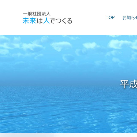
Skip
to
TOP
お知ら
content
平成