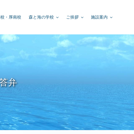
学校・厚南校
森と海の学校
ご挨拶
施設案内
・答弁