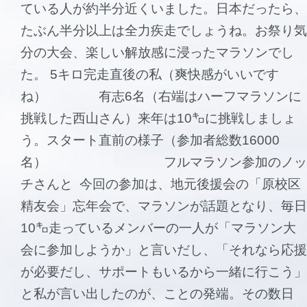
ている人が約半分近くいました。日本だったら、
たぶん半分以上は全力疾走でしょうね。お祭り気
分の大会、楽しい解放感に浸ったマラソンでし
た。 5キロ完走直後の私（爽快感がいいです
ね） 有志6名（右端はハーフマラソンに
挑戦した西山さん）来年は10㌔に挑戦しましょ
う。スタート直前の様子（参加者総数16000
名） フルマラソン参加のノッ
チさんと 今回の参加は、地元後援会の「原校区
精友会」忘年会で、マラソンが話題となり、毎日
10㌔走っているメンバーの一人が「マラソン大
会に参加しようか」と言いだし、「それなら応援
が必要だし、サポートもいるから一緒に行こう」
と私が言い出したのが、ことの発端。その数日