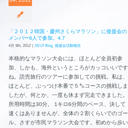
森と海の学校
ご挨拶
「２０１２韓国・慶州さくらマラソン」に後援会の
メンバー6人で参加。4.7
施設案内
4月 9th, 2012
|
SEIJI Blog
,
後援会活動報告
本格的なマラソン大会には、ほとんど全員初参
加、しかも、海外というところがカッコいいです
ね。読売旅行のツアーに参加しての挑戦。私は、
ほとんど、ぶっつけ本番で５㌔コースの挑戦しま
したが、何とか、一度も休まず完走できました。
所用時間は30分。 1キロ6分間のペース、決して
速くはありませんが、全体の２割くらいでのゴー
ル、さすが市民マラソン大会です。初めから歩い