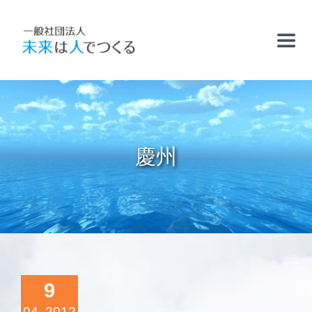
Skip
to
Toggl
content
Navig
TOP
お知らせ
慶州
フリースクールおかむら塾
ケアサポート
精華学園高等学校・厚南校
9
04, 2012