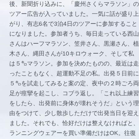
後、新聞折り込みに、「慶州さくらマラソン」の
ツアー広告が入っていました。一気に話が盛り上
がり、有志6名で3泊4日のツアーに参加すること
になりました。参加者うち、毎日走っている西山
さんはハーフマラソン、笠井さん、黒瀬さん、植
木さん、縄田さんが10キロウォーク、そして私
は５㌔マラソン。参加を決めたものの、最近は走
ったこともなく、超運動不足の私。出発５日前に
５㌔を試走してみると案の定、夜中の２時ごろ両
足が痙攣を起こし、コブラ返し。「これ以上練習
をしたら、出発前に身体が壊れそうだ」という理
由をつけて、少し散歩しただけで出発当日を迎え
ました。それでも、恰好だけは整えなければと、
ランニングウェアーを買い準備だけはOK。往復