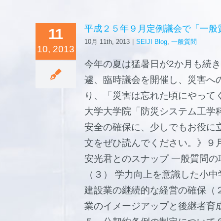
平成２５年９月定例議会で「一般質
11
10月 11th, 2013
|
SEIJI Blog
,
一般質問
10, 2013
今年の夏は猛暑日が2か月も続き
遽、臨時議会を開催し、災害へ
り、「災害は忘れた頃にやって
大学大学院「防災システム工学
安全の確保に、少しでもお役に
文をぜひ読んでくださ
安光君とのスナップ 一般質問
（３） 学力向上を意識した小
建設業の継続的な経営の確保（
業のイメージアップと後継者育