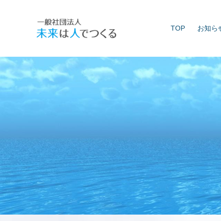
Skip
to
TOP
お知ら
content