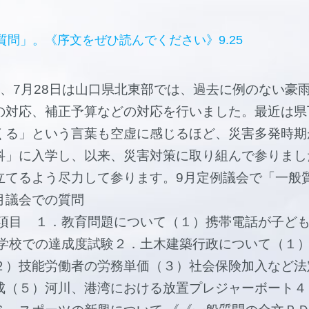
問」。《序文をぜひ読んでください》9.25
、7月28日は山口県北東部では、過去に例のない豪
の対応、補正予算などの対応を行いました。最近は県
くる」という言葉も空虚に感じるほど、災害多発時期
科」に入学し、以来、災害対策に取り組んで参りまし
立てるよう尽力して参ります。9月定例議会で「一般
い。》９月議会での質問 第１９回ジ
の項目 １．教育問題について（１）携帯電話が子ど
中学校での達成度試験２．土木建築行政について（１
２）技能労働者の労務単価（３）社会保険加入など法
成（５）河川、港湾における放置プレジャーボート４