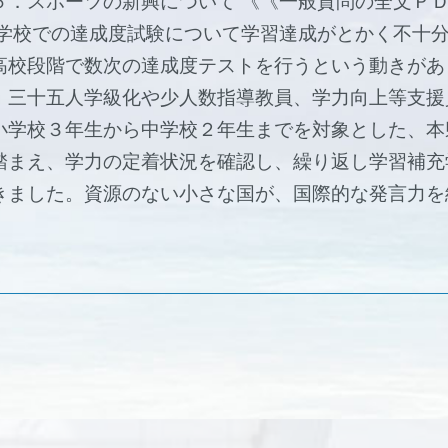
６．スポーツの新興について 《《一般質問の全文ＰＤ
中学校での達成度試験について学習達成がとかく不十
高校段階で数次の達成度テストを行うという動きがあ
】三十五人学級化や少人数指導教員、学力向上等支援
小学校３年生から中学校２年生までを対象とした、本
踏まえ、学力の定着状況を確認し、繰り返し学習補充
きました。資源のない小さな国が、国際的な発言力を