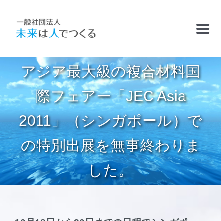
Skip
to
Toggl
content
Navig
アジア最大級の複合材料国
TOP
際フェアー「JEC Asia
お知らせ
2011」（シンガポール）で
フリースクールおかむら塾
の特別出展を無事終わりま
した。
ケアサポート
精華学園高等学校・厚南校