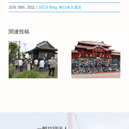
10月 30th, 2011
|
SEIJI Blog
,
東日本大震災
関連投稿
「第25回子ど
第5回「はなは
も自然体験ス
な会」のご案
神
クールin沖
内（特別ゲス
の
縄」 （2016年
ト『長岡三重
3月27日〜4月
子さん』）
2日開催）
2014.10.19