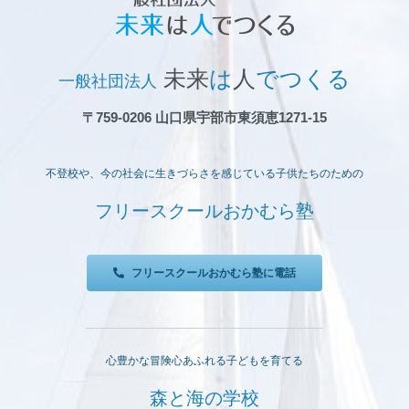
未来
は
人
でつくる
一般社団法人
〒759-0206 山口県宇部市東須恵1271-15
不登校や、今の社会に生きづらさを感じている子供たちのための
フリースクールおかむら塾
フリースクールおかむら塾に電話
心豊かな冒険心あふれる子どもを育てる
森と海の学校