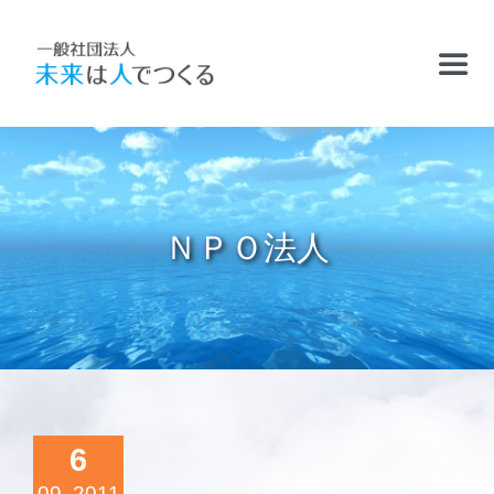
Skip
to
Toggl
content
Navig
TOP
お知らせ
ＮＰＯ法人
フリースクールおかむら塾
ケアサポート
精華学園高等学校・厚南校
6
09, 2011