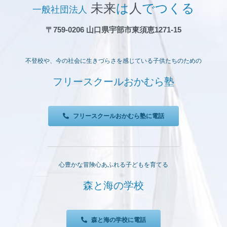
未来
は
人
でつくる
一般社団法人
〒759-0206 山口県宇部市東須恵1271-15
不登校や、今の社会に生きづらさを感じている子供たちのための
フリースクールおかむら塾
フリースクールおかむら塾に電話
心豊かな冒険心あふれる子どもを育てる
森と海の学校
森と海の学校に電話