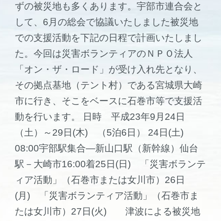
ずの被災地も多くあります。宇部市連合会と
して、6月の総会で協議いたしました被災地
での支援活動を下記の日程で計画いたしまし
た。今回は災害ボランティアのＮＰＯ法人
「オン・ザ・ロード」が受け入れ先となり、
その拠点基地（テント村）である宮城県大崎
市に行き、そこをベースに石巻市等で支援活
動を行います。 日時 平成23年9月24日
（土）～29日(木) （5泊6日） 24日(土)
08:00宇部駅集合―新山口駅（新幹線）仙台
駅－大崎市16:00着25日(日) 「災害ボランテ
ィア活動」（石巻市または女川市）26日
(月) 「災害ボランティア活動」（石巻市ま
たは女川市）27日(火) 津波による被災地