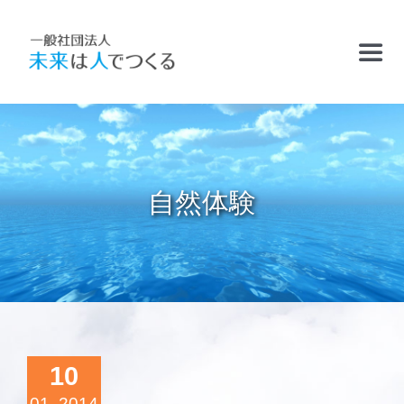
Skip
to
Toggl
content
Navig
TOP
お知らせ
自然体験
フリースクールおかむら塾
ケアサポート
精華学園高等学校・厚南校
10
01, 2014