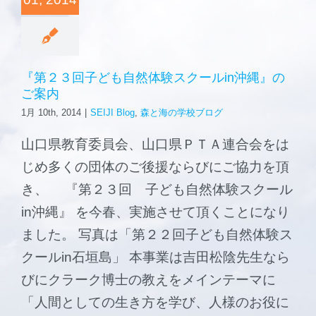
森と海の学校
ご挨拶
『第２３回子ども自然体験スクールin沖縄』の
ご案内
施設案内
1月 10th, 2014
|
SEIJI Blog
,
森と海の学校ブログ
山口県教育委員会、山口県ＰＴＡ連合会をは
じめ多くの団体のご後援ならびにご協力を頂
き、 『第２３回 子ども自然体験スクール
in沖縄』 を今春、実施させて頂くことになり
ました。 写真は「第２２回子ども自然体験ス
クールin石垣島」 本事業は吉田松陰先生なら
びにクラーク博士の教えをメインテーマに
「人間としての生き方を学び、人様のお役に