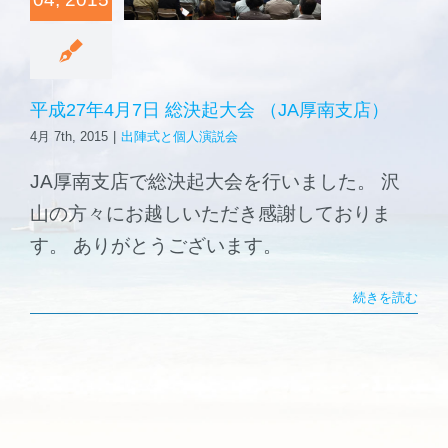
南支店）
森と海の学校
式と個人演説会
ご挨拶
平成27年4月7日 総決起大会 （JA厚南支店）
4月 7th, 2015
|
出陣式と個人演説会
施設案内
JA厚南支店で総決起大会を行いました。 沢
山の方々にお越しいただき感謝しておりま
す。 ありがとうございます。
続きを読む