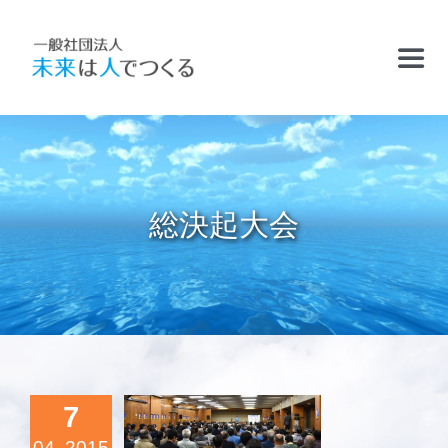
Skip
to
Toggl
content
Navig
TOP
お知らせ
総決起大会
フリースクールおかむら塾
ケアサポート
精華学園高等学校・厚南校
7
27年4月7日
起大会 （JA
04, 2015