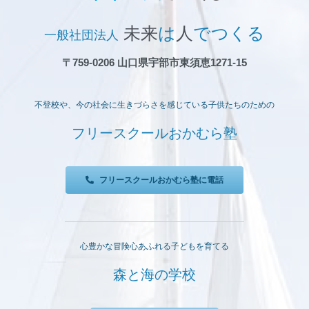
未来
は
人
でつくる
一般社団法人
〒759-0206 山口県宇部市東須恵1271-15
不登校や、今の社会に生きづらさを感じている子供たちのための
フリースクールおかむら塾
フリースクールおかむら塾に電話
心豊かな冒険心あふれる子どもを育てる
森と海の学校