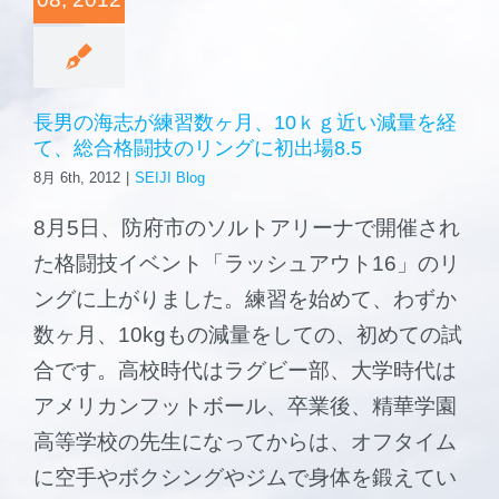
森と海の学校
ご挨拶
長男の海志が練習数ヶ月、10ｋｇ近い減量を経
て、総合格闘技のリングに初出場8.5
施設案内
8月 6th, 2012
|
SEIJI Blog
8月5日、防府市のソルトアリーナで開催され
た格闘技イベント「ラッシュアウト16」のリ
ングに上がりました。練習を始めて、わずか
数ヶ月、10kgもの減量をしての、初めての試
合です。高校時代はラグビー部、大学時代は
アメリカンフットボール、卒業後、精華学園
高等学校の先生になってからは、オフタイム
に空手やボクシングやジムで身体を鍛えてい