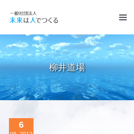
Skip
to
Toggl
content
Navig
TOP
お知らせ
柳井道場
フリースクールおかむら塾
ケアサポート
精華学園高等学校・厚南校
6
08, 2012