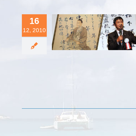
16
12, 2010
）人としての誇り
と自信
JI Blog