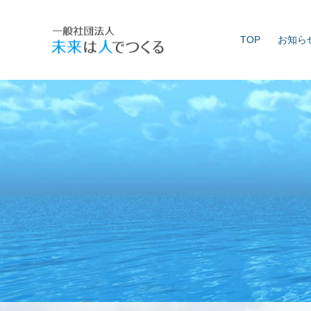
Skip
to
TOP
お知ら
content