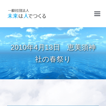
Skip
to
Toggl
content
Navig
TOP
2010年4月13日 恵美須神
お知らせ
社の春祭り
フリースクールおかむら塾
ケアサポート
精華学園高等学校・厚南校
2011.9.1「
Ｅ