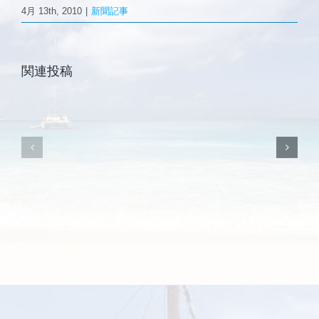
4月 13th, 2010
|
新聞記事
森と海の学校
2011.9.8
Ｃ
復
ア
興
ジ
ご挨拶
関連投稿
支
ア
援
（シ
施設案内
ハ
ン
ウ
ガ
ス
ポ
「国
ー
際
ル）」
見
に
本
支
市
援
に
ハ
出
ウ
品」
ス