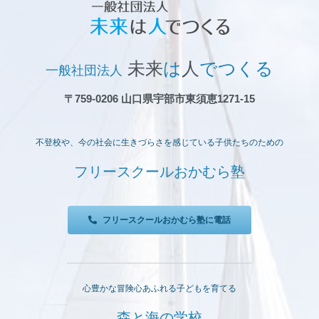
出
品
未来
は
人
でつくる
一般社団法人
〒759-0206 山口県宇部市東須恵1271-15
不登校や、今の社会に生きづらさを感じている子供たちのための
フリースクールおかむら塾
フリースクールおかむら塾に電話
心豊かな冒険心あふれる子どもを育てる
森と海の学校