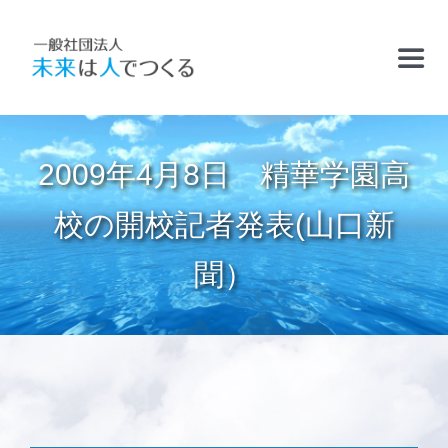
Skip
to
Toggl
content
Navig
TOP
2009年4月8日 精華学園高
お知らせ
校の開校記者発表(山口新
聞）
フリースクールおかむら塾
ケアサポート
精華学園高等学校・厚南校
2011.9.1「
Ｅ