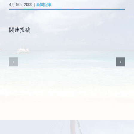
4月 8th, 2009
|
新聞記事
森と海の学校
2011.9.8
Ｃ
復
ア
興
ジ
ご挨拶
関連投稿
支
ア
援
（シ
施設案内
ハ
ン
ウ
ガ
ス
ポ
「国
ー
際
ル）」
見
に
本
支
市
援
に
ハ
出
ウ
品」
ス