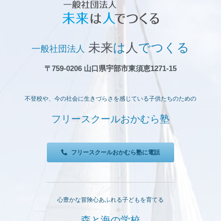
出
品
未来
は
人
でつくる
一般社団法人
〒759-0206 山口県宇部市東須恵1271-15
不登校や、今の社会に生きづらさを感じている子供たちのための
フリースクールおかむら塾
フリースクールおかむら塾に電話
心豊かな冒険心あふれる子どもを育てる
森と海の学校