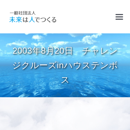
Skip
to
Toggl
content
Navig
TOP
2003年8月20日 チャレン
お知らせ
ジクルーズinハウステンボ
ス
フリースクールおかむら塾
ケアサポート
精華学園高等学校・厚南校