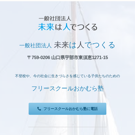
出
ウ
品」
ス
出
品
未来
は
人
でつくる
一般社団法人
〒759-0206 山口県宇部市東須恵1271-15
不登校や、今の社会に生きづらさを感じている子供たちのための
フリースクールおかむら塾
フリースクールおかむら塾に電話