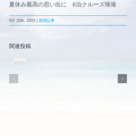
夏休み最高の思い出に 6泊クルーズ帰港
2011.9.1「
森と海の学校
Ｅ
8月 20th, 2003
|
新聞記事
2011.9.8
Ｃ
ご挨拶
復
ア
興
ジ
関連投稿
施設案内
支
ア
援
（シ
ハ
ン
ウ
ガ
ス
ポ
「国
ー
際
ル）」
見
に
本
支
市
援
に
ハ