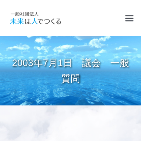
Skip
to
Toggl
content
Navig
TOP
2003年7月1日 議会 一般
お知らせ
質問
フリースクールおかむら塾
ケアサポート
精華学園高等学校・厚南校