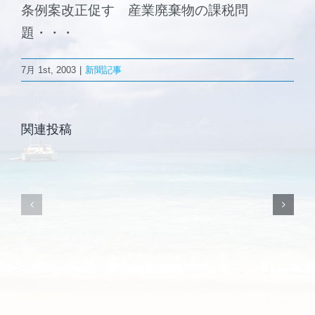
条例案改正促す 産業廃棄物の課税問
森と海の学校
題・・・
2011.9.1「
Ｅ
ご挨拶
7月 1st, 2003
|
新聞記事
2011.9.8
Ｃ
復
ア
施設案内
興
ジ
関連投稿
支
ア
援
（シ
ハ
ン
ウ
ガ
ス
ポ
「国
ー
際
ル）」
見
に
本
支
市
援