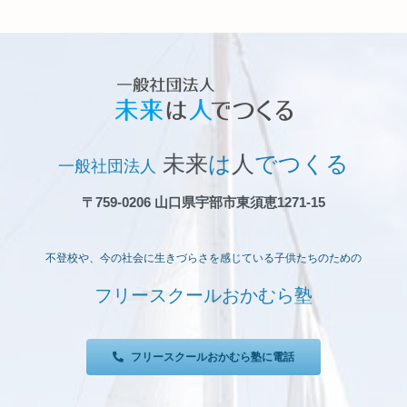
に
ハ
出
ウ
品」
ス
出
品
未来
は
人
でつくる
一般社団法人
〒759-0206 山口県宇部市東須恵1271-15
不登校や、今の社会に生きづらさを感じている子供たちのための
フリースクールおかむら塾
フリースクールおかむら塾に電話