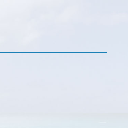
2011.8.31
一
般
質
問
「若
者
の
交
流
人
口
拡