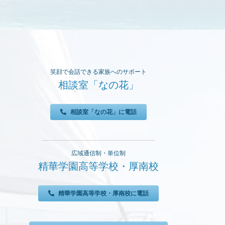
大
を
〈ド
ー
ム
笑顔で会話できる家族へのサポート
の
相談室「なの花」
活
用）」
相談室「なの花」に電話
広域通信制・単位制
精華学園高等学校・厚南校
精華学園高等学校・厚南校に電話