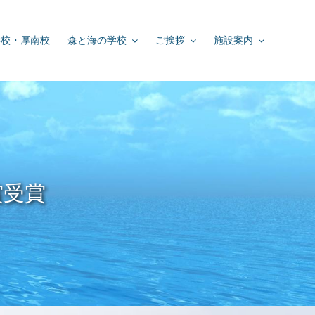
学校・厚南校
森と海の学校
ご挨拶
施設案内
賞受賞