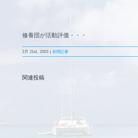
修養団が活動評価・・・
2月 21st, 2003
|
新聞記事
2011.9.8
復
興
関連投稿
支
援
ハ
ウ
ス
「国
際