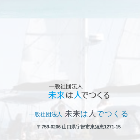
見
本
市
に
出
品」
未来
は
人
でつくる
一般社団法人
〒759-0206 山口県宇部市東須恵1271-15