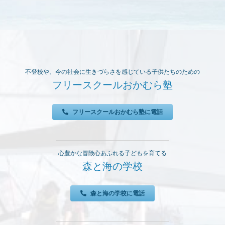
に
人
支
口
援
の
ハ
拡
ウ
大
ス
不登校や、今の社会に生きづらさを感じている子供たちのための
を」-2
出
フリースクールおかむら塾
品
フリースクールおかむら塾に電話
心豊かな冒険心あふれる子どもを育てる
森と海の学校
森と海の学校に電話