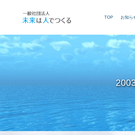
Skip
to
TOP
お知ら
content
20