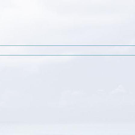
2011.9.1「Ｊ
Ｅ
2011-
Ｃ
8-
ア
31
ジ
一
ア
般
（シ
質
ン
問
ガ
「若
ポ
者
ー
交
ル）」
流