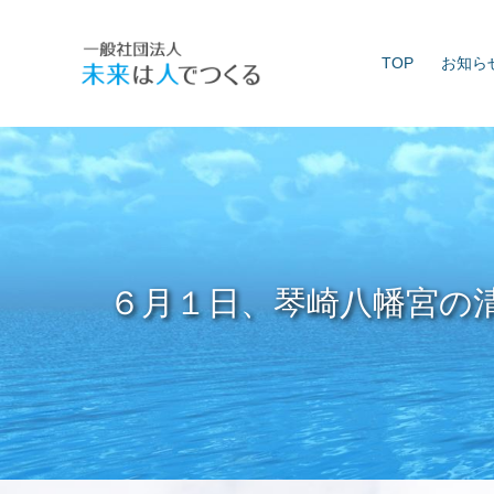
Skip
to
TOP
お知ら
content
６月１日、琴崎八幡宮の