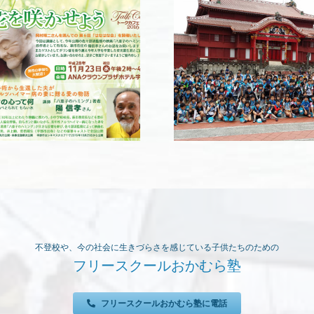
「第25回子ども自然体
験スクールin沖縄」
（2016年3月27日〜4月
2日開催）
不登校や、今の社会に生きづらさを感じている子供たちのための
フリースクールおかむら塾
フリースクールおかむら塾に電話