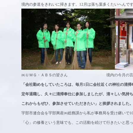
境内の参道をきれいに掃きます。12月は落ち葉多くたいへんで
㈱ＵＭＧ・ＡＢＳの皆さん 境内の今月の言葉は、
「会社勤めをしていたころは、毎月1日に会社近くの神社の清掃
定年退職し、久々に清掃奉仕に参加しましたが、清々しい気持
これからもぜひ、参加させていただきたい」と挨拶されました
宇部市連合会を宇部興産㈱総務課から私が事務局を受け継いで1
「心」の修養という意味でも、この活動を続けて行きたいと思