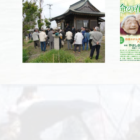
はなはな会のご案内
季大
『命の花を咲かせよ
う』