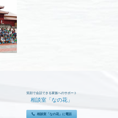
内
（2015
年
4
妻崎恵美須神社春季大
月
祭のご案内
3
日〜
2015
年
4
月
12
日
の
笑顔で会話できる家族へのサポート
日
相談室「なの花」
程）
相談室「なの花」に電話