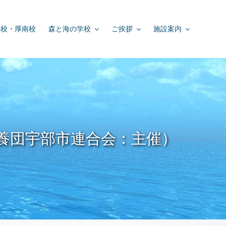
学校・厚南校
森と海の学校
ご挨拶
施設案内
養団宇部市連合会：主催）