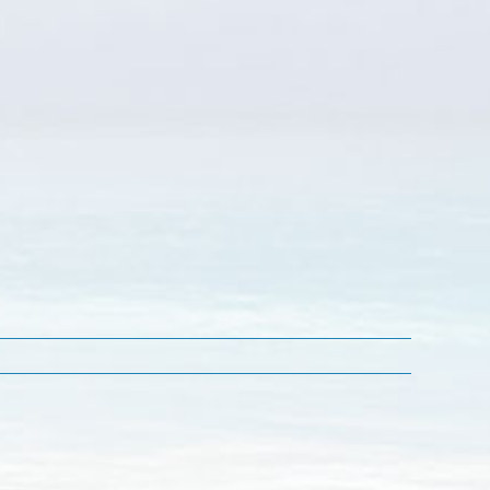
個
人
演
説
会
の
ご
案