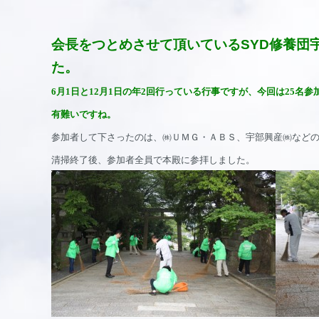
会長をつとめさせて頂いているSYD修養団
た。
6
月1日と12月1日の年2回行っている行事ですが、今回は25名
有難いですね。
参加者して下さったのは、㈱ＵＭＧ・ＡＢＳ、宇部興産㈱など
清掃終了後、参加者全員で本殿に参拝しました。