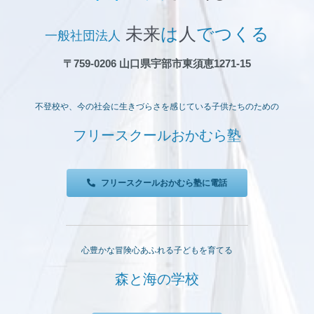
未来
は
人
でつくる
一般社団法人
〒759-0206 山口県宇部市東須恵1271-15
不登校や、今の社会に生きづらさを感じている子供たちのための
フリースクールおかむら塾
フリースクールおかむら塾に電話
心豊かな冒険心あふれる子どもを育てる
森と海の学校