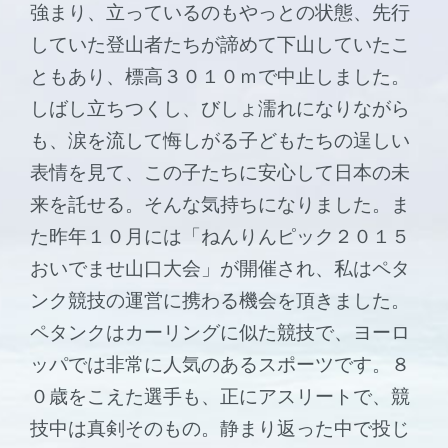
強まり、立っているのもやっとの状態、先行
していた登山者たちが諦めて下山していたこ
ともあり、標高３０１０ｍで中止しました。
しばし立ちつくし、びしょ濡れになりながら
も、涙を流して悔しがる子どもたちの逞しい
表情を見て、この子たちに安心して日本の未
来を託せる。そんな気持ちになりました。ま
た昨年１０月には「ねんりんピック２０１５
おいでませ山口大会」が開催され、私はペタ
ンク競技の運営に携わる機会を頂きました。
ペタンクはカーリングに似た競技で、ヨーロ
ッパでは非常に人気のあるスポーツです。８
０歳をこえた選手も、正にアスリートで、競
技中は真剣そのもの。静まり返った中で投じ