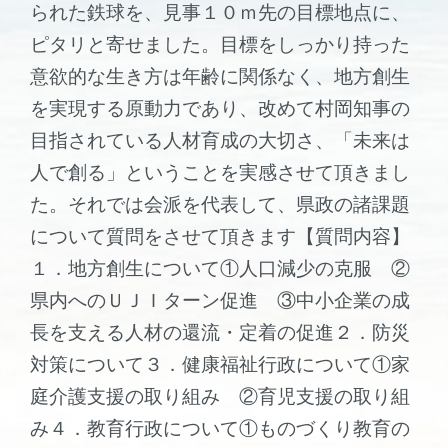
られた鉄球を、見事１０ｍ先の目標地点に、
ピタリと寄せました。目標をしっかり持った
意欲的な生き方は年齢に関係なく、地方創生
を実現する原動力であり、改めて村岡知事の
目指されている人材育成の大切さ、「未来は
人で創る」ということを実感させて頂きまし
た。それでは会派を代表して、県政の諸課題
について質問をさせて頂きます【質問内容】
１．地方創生について①人口減少の克服 ②
県内へのＵＪＩターン促進 ③中小企業の成
長を支える人材の還流・定着の促進２．防災
対策について３．健康福祉行政について①家
庭介護支援の取り組み ②育児支援の取り組
み４．教育行政について①ものづくり教育の