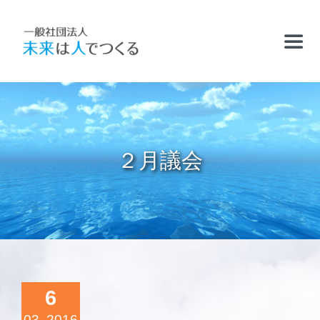
Skip
to
Toggl
content
Navig
TOP
お知らせ
２月議会
フリースクールおかむら塾
ケアサポート
精華学園高等学校・厚南校
6
03, 2016