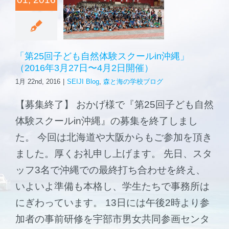
森と海の学校
16年3月27
4月2日開
催）
ご挨拶
log
森と海の学校
「第25回子ども自然体験スクールin沖縄」
ブログ
（2016年3月27日〜4月2日開催）
施設案内
1月 22nd, 2016
|
SEIJI Blog
,
森と海の学校ブログ
【募集終了】 おかげ様で『第25回子ども自然
体験スクールin沖縄』の募集を終了しまし
た。 今回は北海道や大阪からもご参加を頂き
ました。厚くお礼申し上げます。 先日、スタ
ッフ3名で沖縄での最終打ち合わせを終え、
いよいよ準備も本格し、学生たちで事務所は
にぎわっています。 13日には午後2時より参
加者の事前研修を宇部市男女共同参画センタ