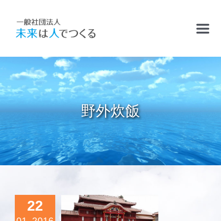
Skip
to
Toggl
content
Navig
TOP
お知らせ
野外炊飯
フリースクールおかむら塾
ケアサポート
25回子ども
精華学園高等学校・厚南校
22
体験スクー
in沖縄」
01, 2016